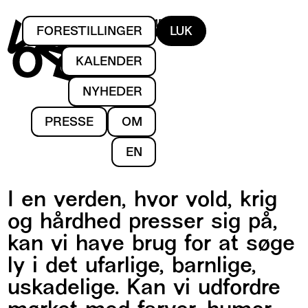
ET DANSEKOMPAGNI
FORESTILLINGER
LUK
AF GUNILLA LIND
KALENDER
NYHEDER
PRESSE
OM
EN
I en verden, hvor vold, krig
og hårdhed presser sig på,
kan vi have brug for at søge
ly i det ufarlige, barnlige,
uskadelige. Kan vi udfordre